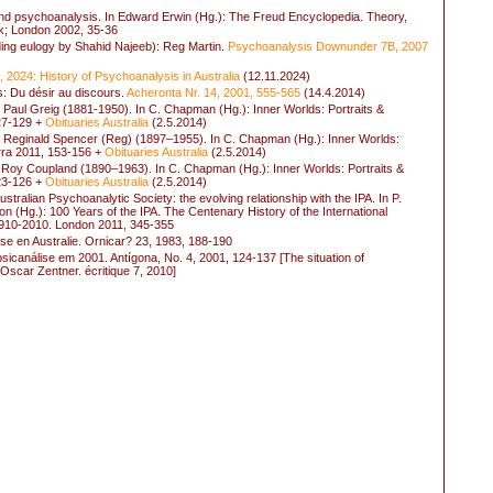
, and psychoanalysis. In Edward Erwin (Hg.): The Freud Encyclopedia. Theory,
k; London 2002, 35-36
uding eulogy by Shahid Najeeb): Reg Martin.
Psychoanalysis Downunder 7B, 2007
2024: History of Psychoanalysis in Australia
(12.11.2024)
s: Du désir au discours.
Acheronta Nr. 14, 2001, 555-565
(14.4.2014)
Paul Greig (1881-1950). In C. Chapman (Hg.): Inner Worlds: Portraits &
27-129 +
Obituaries Australia
(2.5.2014)
, Reginald Spencer (Reg) (1897–1955). In C. Chapman (Hg.): Inner Worlds:
rra 2011, 153-156 +
Obituaries Australia
(2.5.2014)
 Roy Coupland (1890–1963). In C. Chapman (Hg.): Inner Worlds: Portraits &
23-126 +
Obituaries Australia
(2.5.2014)
ralian Psychoanalytic Society: the evolving relationship with the IPA. In P.
(Hg.): 100 Years of the IPA. The Centenary History of the International
1910-2010. London 2011, 345-355
e en Australie. Ornicar? 23, 1983, 188-190
sicanálise em 2001. Antígona, No. 4, 2001, 124-137 [The situation of
Oscar Zentner. écritique 7, 2010]