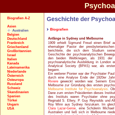
Psychoan
Geschichte der Psychoan
Biografien A-Z
Asien
Biografien
Australien
Belgien
Anfänge in Sydney und Melbourne
Deutschland
Frankreich
1909 erhielt Sigmund Freud einen Brief a
ehemaliger Pastor der presbyterianische
Griechenland
berichtete, die sich dem Studium seiner
Großbritannien
Geschichte der psychoanalytischen Bewegu
Israel
den beiden Weltkriegen, als 1931 der
Italien
psychoanalytische Ausbildung in London er
Kanada
Analytical Society (BPAS) war, als erste
Lateinamerika
begann.
Niederlande
Ein weiterer Pionier war der Psychiater Pau
Österreich
durch eine Analyse Ende der 1920er Jahr
Osteuropa
Riviere
geweckt worden war. Seinem Eins
Russland
Melbourne zur Gründung des ersten psychoan
Schweiz
Melbourne Institute for Psychoanalysis
. Ob
Skandinavien
Dane zum ersten Präsidenten dieses Institut
Spanien
des Instituts waren Psychiater ohne psy
Türkei
Reginald S. Ellery, P. Guy Reynolds und Alb
Ungarn
Roy Winn aus Sydney hinzukam. Im gleichen
Clara Lazar-Geroe
, eine Schülerin Michael
USA
Australien und ließ sich in Melbourne nied