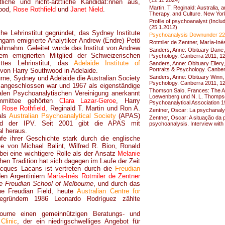
(12.11.2024)
tliche und nicht-ärztliche Kandidat:nnen aus,
Martin, T. Reginald: Australia
wood,
Rose Rothfield
und
Janet Nield
.
Therapy, and Culture. New Yor
Profile of psychoanalyst (Incl
(25.1.2012)
e Lehrinstitut gegründet, das Sydney Institute
Psychoanalysis Downunder 22, 
garn emigrierte Analytiker Andrew (Endre) Petö
Rotmiler de Zentner, María-Iné
ahrnahm. Geleitet wurde das Institut von Andrew
Sanders, Anne: Obituary Dane, 
m emigrierten Mitglied der Schweizerischen
Psychology. Canberra 2011, 1
ttes Lehrinstitut, das
Adelaide Institute of
Sanders, Anne: Obituary Ellery
Portraits & Psychology. Canbe
e von Harry Southwood in Adelaide.
Sanders, Anne: Obituary Winn,
urne, Sydney und Adelaide die Australian Society
Psychology. Canberra 2011, 1
angeschlossen war und 1967 als eigenständige
Thomson Salo, Frances: The Aust
alen Psychoanalytischen Vereinigung anerkannt
Loewenberg und N. L. Thompson 
ommittee gehörten
Clara Lazar-Geroe
, Harry
Psychoanalytical Association 
,
Rose Rothfield
, Reginald T. Martin und Ron A.
Zentner, Oscar: La psychanalys
als
Australian Psychoanalytical Society
(APAS)
Zentner, Oscar: A situação da p
lied der IPV. Seit 2001 gibt die APAS mit
psychoanalysis. Interview with 
al heraus.
fe ihrer Geschichte stark durch die englische
e von Michael Balint, Wilfred R. Bion, Ronald
bei eine wichtigere Rolle als der Ansatz
Melanie
chen Tradition hat sich dagegen im Laufe der Zeit
cques Lacans ist vertreten durch die
Freudian
en Argentiniern
María-Inés Rotmiler de Zentner
e Freudian School of Melbourne
, und durch das
he Freudian Field, heute
Australian Centre for
ründern 1986 Leonardo Rodríguez zählte
urne einen gemeinnützigen Beratungs- und
Clinic
, der ein niedrigschwelliges Angebot für