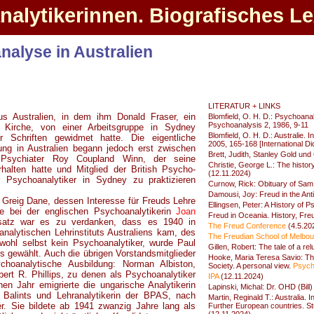
alytikerinnen. Biografisches L
alyse in Australien
LITERATUR + LINKS
us Australien, in dem ihm Donald Fraser, ein
Blomfield, O. H. D.: Psychoanaly
Psychoanalysis 2, 1986, 9-11
n Kirche, von einer Arbeitsgruppe in Sydney
Blomfield, O. H. D.: Australie. 
 Schriften gewidmet hatte. Die eigentliche
2005, 165-168 [International Di
ng in Australien begann jedoch erst zwischen
Brett, Judith, Stanley Gold und
 Psychiater Roy Coupland Winn, der seine
Christie, George L.: The histor
halten hatte und Mitglied der British Psycho-
(12.11.2024)
r Psychoanalytiker in Sydney zu praktizieren
Curnow, Rick: Obituary of Sam
Damousi, Joy: Freud in the Ant
l Greig Dane, dessen Interesse für Freuds Lehre
Ellingsen, Peter: A History of 
e bei der englischen Psychoanalytikerin
Joan
Freud in Oceania. History, Fre
atz war es zu verdanken, dass es 1940 in
The Freud Conference
(4.5.20
alytischen Lehrinstituts Australiens kam, des
The Freudian School of Melbou
wohl selbst kein Psychoanalytiker, wurde Paul
Gillen, Robert: The tale of a r
s gewählt. Auch die übrigen Vorstandsmitglieder
Hooke, Maria Teresa Savio: The 
choanalytische Ausbildung: Norman Albiston,
Society. A personal view.
Psych
ert R. Phillips, zu denen als Psychoanalytiker
IPA
(12.11.2024)
 Jahr emigrierte die ungarische Analytikerin
Lapinski, Michal: Dr. OHD (Bill)
 Balints und Lehranalytikerin der BPAS, nach
Martin, Reginald T.: Australia. I
er. Sie bildete ab 1941 zwanzig Jahre lang als
Further European countries. St