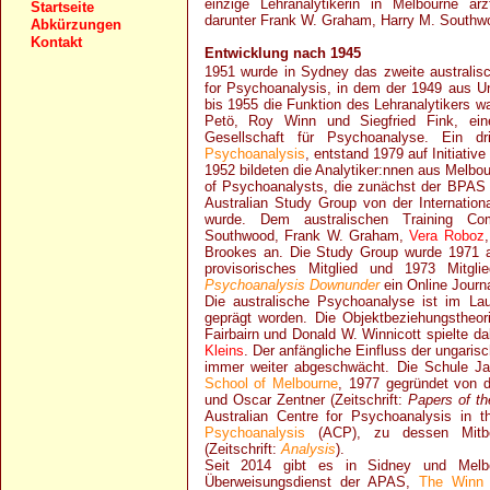
einzige Lehranalytikerin in Melbourne ärz
Startseite
darunter Frank W. Graham, Harry M. South
Abkürzungen
Kontakt
Entwicklung nach 1945
1951 wurde in Sydney das zweite australisch
for Psychoanalysis, in dem der 1949 aus Un
bis 1955 die Funktion des Lehranalytikers w
Petö, Roy Winn und Siegfried Fink, eine
Gesellschaft für Psychoanalyse. Ein dri
Psychoanalysis
, entstand 1979 auf Initiativ
1952 bildeten die Analytiker:nnen aus Melbo
of Psychoanalysts, die zunächst der BPAS 
Australian Study Group von der Internation
wurde. Dem australischen Training C
Southwood, Frank W. Graham,
Vera Roboz
Brookes an. Die Study Group wurde 1971 
provisorisches Mitglied und 1973 Mitg
Psychoanalysis Downunder
ein Online Journ
Die australische Psychoanalyse ist im Lau
geprägt worden. Die Objektbeziehungstheori
Fairbairn und Donald W. Winnicott spielte da
Kleins
. Der anfängliche Einfluss der ungaris
immer weiter abgeschwächt. Die Schule Ja
School of Melbourne
, 1977 gegründet von d
und Oscar Zentner (Zeitschrift:
Papers of th
Australian Centre for Psychoanalysis in t
Psychoanalysis
(ACP), zu dessen Mitbeg
(Zeitschrift:
Analysis
).
Seit 2014 gibt es in Sidney und Melbo
Überweisungsdienst der APAS,
The Winn 