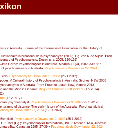
exikon
sis in Australia. Journal of the International Association for the History of
In Dictionnaire international de la psychanalyse (2002). Hg. von A. de Mijolla. Paris
ctionary of Psychoanalysis. Detroit u. a. 2005, 130-132]
 Clara Geroe: Psychoanalysis in Australia. Meanjin 41 (3), 1982, 339-357
y of psychoanalysis in Australia.
Psychoanalysis Downunder 22, 2024
 Stein.
Psychoanalysis Downunder 8, 2008
(25.1.2012)
ipodes. A Cultural History of Psychoanalysis in Australia. Sydney, NSW 2005
Psychoanalysis in Australia. From Freud to Lacan. Kew, Victoria 2013
ud and the Mind in Oceania.
Blog von Christine Brett Vickers
(1.5.2014)
22)
rne
(12.2.2017)
eluctant psychoanalyst.
Psychoanalysis Downunder 9, 2009
(25.1.2012)
tyranny of distance: The early history of the Australian Psychoanalytical
oanalysis Downunder 22, 2024
(12.11.2024)
 Blomfield.
Psychoanalysis Downunder 2, 2002
(25.1.2012)
n P. Kutter (Hg.): Psychoanalysis International, Bd. 2: America, Asia, Australia.
uttgart-Bad Cannstatt 1995, 27-39 +
Psychoanalysis Downunder 22, 2024